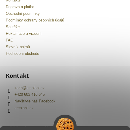
Kontakty
Doprava a platba
Obchodní podmínky
Podmínky ochrany osobních údajů
Soutěže
Reklamace a vrácení
FAQ
Slovník pojmů
Hodnocení obchodu
Kontakt
karin
@
ercolani.cz
+420 603 416 645
Navštivte náš Facebook
ercolani_cz
Přijímáme online platby