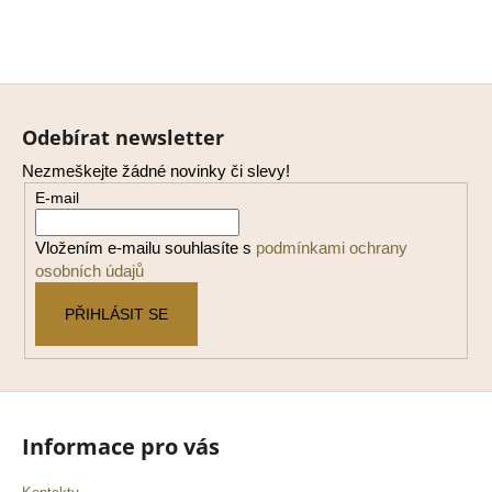
Z
á
Odebírat newsletter
p
Nezmeškejte žádné novinky či slevy!
a
E-mail
t
í
Vložením e-mailu souhlasíte s
podmínkami ochrany
osobních údajů
PŘIHLÁSIT SE
Informace pro vás