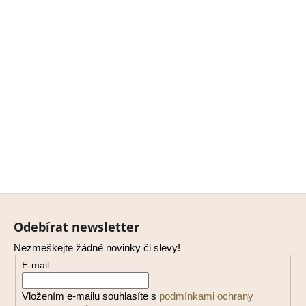
Z
á
Odebírat newsletter
p
Nezmeškejte žádné novinky či slevy!
a
E-mail
t
í
Vložením e-mailu souhlasíte s
podmínkami ochrany