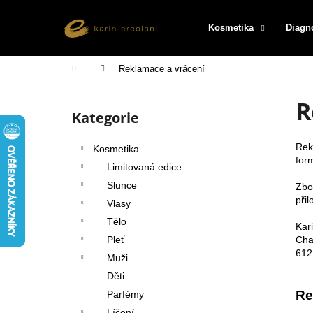
K
Přejít
na
o
Kosmetika
Diagn
obsah
Zpět
Zpět
š
do
do
í
Domů
Reklamace a vrácení
k
obchodu
obchodu
P
R
o
Kategorie
Přeskočit
s
kategorie
t
Rek
Kosmetika
r
for
Limitovaná edice
a
Slunce
Zbo
n
při
Vlasy
n
Tělo
Kar
í
Cha
Pleť
p
612
Muži
a
Děti
n
Re
Parfémy
e
Líčení