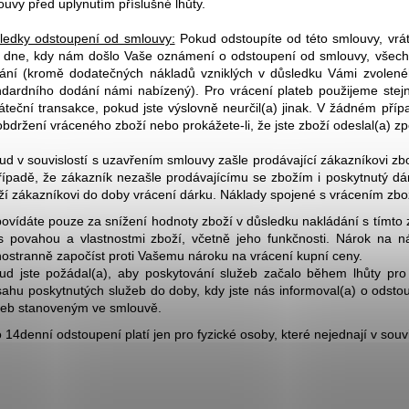
ouvy před uplynutím příslušné lhůty.
ledky odstoupení od smlouvy:
Pokud odstoupíte od této smlouvy, vrá
 dne, kdy nám došlo Vaše oznámení o odstoupení od smlouvy, všechny
ání (kromě dodatečných nákladů vzniklých v důsledku Vámi zvolenéh
ndardního dodání námi nabízený). Pro vrácení plateb použijeme stejný
áteční transakce, pokud jste výslovně neurčil(a) jinak. V žádném pří
obdržení vráceného zboží nebo prokážete-li, že jste zboží odeslal(a) zp
ud v souvislostí s uzavřením smlouvy zašle prodávající zákazníkovi zbož
řípadě, že zákazník nezašle prodávajícímu se zbožím i poskytnutý dár
ží zákazníkovi do doby vrácení dárku. Náklady spojené s vrácením zbož
ovídáte pouze za snížení hodnoty zboží v důsledku nakládání s tímto
s povahou a vlastnostmi zboží, včetně jeho funkčnosti. Nárok na 
nostranně započíst proti Vašemu nároku na vrácení kupní ceny.
ud jste požádal(a), aby poskytování služeb začalo během lhůty pr
sahu poskytnutých služeb do doby, kdy jste nás informoval(a) o odst
žeb stanoveným ve smlouvě.
o 14denní odstoupení platí jen pro fyzické osoby, které nejednají v souv