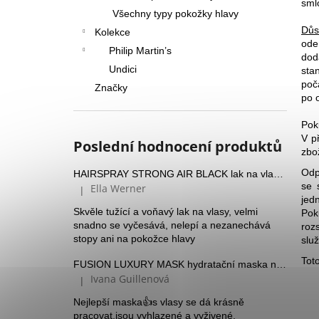
sml
Všechny typy pokožky hlavy
Důs
Kolekce
ode
Philip Martin’s
dod
Undici
sta
poč
Značky
po 
Pok
V p
Poslední hodnocení produktů
zbo
Odp
HAIRSPRAY STRONG AIR BLACK lak na vlasy se silnou fixací a Panthenolem
se 
Ella Werner
|
Hodnocení produktu je 5 z 5 hvězdiček.
jed
Skvěle tužící a voňavý lak na vlasy, velmi
Pok
snadno se vyčesává, nelepí a nezanechává
roz
stopy ani na pokožce hlavy
slu
Tot
FUSION LUXURY MASK hydratační maska na suché vlasy
Ivana Guillenová
|
Hodnocení produktu je 5 z 5 hvězdiček.
Nejlepší maska👍s vlasy se dá krásně
pracovat,jsou vyhlazené a vyživené.