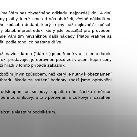
tíme Vám bez zbytečného odkladu, nejpozději do 14 dnů
 platby, které jsme od Vás obdrželi, včetně nákladů na
o způsobu dodání, který je jiný než nejlevnější způsob
 platební prostředek, který jste použil(a) pro provedení
padě Vám tím nevzniknou další náklady. Platbu vrátíme až
ět, podle toho, co nastane dříve.
í navíc zdarma (“dárek”) je potřebné vrátit i tento dárek.
ek, prodávající je oprávněn pozdržet vrácení kupní ceny
í hradí v tomto případě zákazník.
 zbožím jiným způsobem, než který je nutný k obeznámení
náhradu škody za snížení hodnoty zboží jsme oprávněni
o odstoupení od smlouvy, zaplatíte nám částku úměrnou
oupení od smlouvy, a to v porovnání s celkovým rozsahem
islosti s vlastním podnikáním.