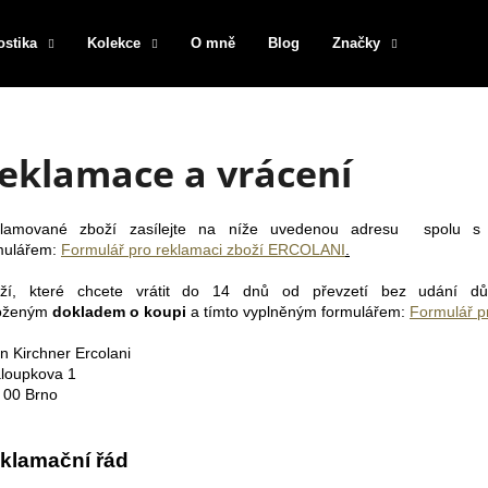
ostika
Kolekce
O mně
Blog
Značky
Co potřebujete najít?
eklamace a vrácení
HLEDAT
lamované zboží zasílejte na níže uvedenou adresu
spolu s 
mulářem:
Formulář pro reklamaci zboží ERCOLANI
.
ží, které chcete vrátit do 14 dnů od převzetí bez udání dů
Doporučujeme
loženým
dokladem o koupi
a tímto vyplněným formulářem:
Formulář p
in Kirchner Ercolani
loupkova 1
 00 Brno
klamační řád