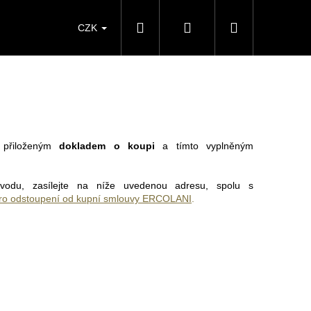
Hledat
Přihlášení
Nákupní
CZK
košík
přiloženým
dokladem o koupi
a tímto vyplněným
vodu, zasílejte na níže uvedenou adresu,
spolu s
ro odstoupení od kupní smlouvy ERCOLANI
.