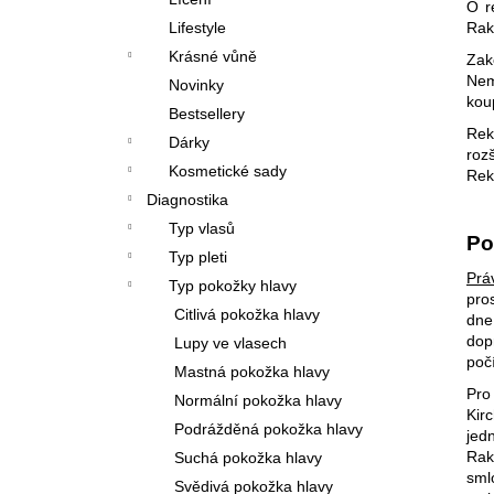
O r
l
Rak
Lifestyle
Krásné vůně
Zak
N
em
Novinky
kou
Bestsellery
Rek
Dárky
roz
Kosmetické sady
Rek
Diagnostika
Typ vlasů
Po
Typ pleti
Prá
Typ pokožky hlavy
pro
Citlivá pokožka hlavy
dne
dop
Lupy ve vlasech
poč
Mastná pokožka hlavy
Pro
Normální pokožka hlavy
Kir
Podrážděná pokožka hlavy
jed
Rak
Suchá pokožka hlavy
sml
Svědivá pokožka hlavy