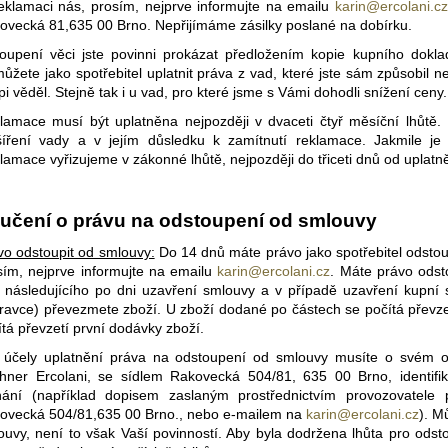
eklamaci nás, prosím, nejprve informujte na emailu
karin@ercolani.cz
ovecká 81,635 00 Brno
. Nepřijímáme zásilky poslané na dobírku.
oupení věci jste povinni prokázat předložením kopie kupního dokl
ůžete jako spotřebitel uplatnit práva z vad, které jste sám způsobil
pi věděl. Stejně tak i u vad, pro které jsme s Vámi dohodli snížení ce
lamace musí být uplatněna nejpozději v dvaceti čtyř měsíční lhůtě.
šíření vady a v jejím důsledku k zamítnutí reklamace. Jakmile je 
lamace vyřizujeme v zákonné lhůtě, nejpozději do třiceti dnů od uplatně
učení o právu na odstoupení od smlouvy
vo odstoupit od smlouvy:
Do 14 dnů máte právo jako spotřebitel odstou
sím, nejprve informujte na emailu
karin@ercolani.cz
. Máte právo odst
 následujícího po dni uzavření smlouvy a v případě uzavření kupní 
ravce) převezmete zboží. U zboží dodané po částech se počítá převz
ítá převzetí první dodávky zboží.
 účely uplatnění práva na odstoupení od smlouvy musíte o svém o
chner Ercolani
, se sídlem Rakovecká 504/81, 635 00 Brno, identifika
nání (například dopisem zaslaným prostřednictvím provozovatele 
ovecká 504/81,635 00 Brno
.
, nebo e-mailem na
karin@ercolani.cz
). M
ouvy, není to však Vaší povinností. Aby byla dodržena lhůta pro odst