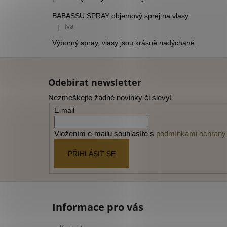
BABASSU SPRAY objemový sprej na vlasy
Iva
|
Hodnocení produktu je 5 z 5 hvězdiček.
Výborný spray, vlasy jsou krásně nadýchané.
Z
á
Odebírat newsletter
p
Nezmeškejte žádné novinky či slevy!
a
E-mail
t
í
Vložením e-mailu souhlasíte s
podmínkami ochrany 
PŘIHLÁSIT SE
Informace pro vás