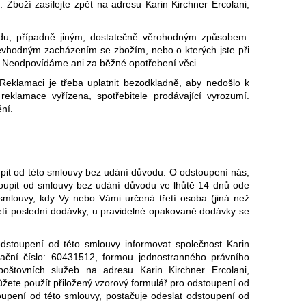
. Zboží zasílejte zpět na adresu
Karin Kirchner Ercolani,
adu, případně jiným, dostatečně věrohodným způsobem.
 nevhodným zacházením se zbožím, nebo o kterých jste při
ny. Neodpovídáme ani za běžné opotřebení věci.
 Reklamaci je třeba uplatnit bezodkladně, aby nedošlo k
r
eklamace vyřízena, spotřebitele prodávající vyrozumí.
ní.
pit od této smlouvy bez udání důvodu. O odstoupení nás,
oupit od smlouvy bez udání důvodu ve lhůtě 14 dnů ode
smlouvy, kdy Vy nebo Vámi určená třetí osoba (jiná než
etí poslední dodávky, u pravidelné opakované dodávky se
dstoupení od této smlouvy informovat společnost
Karin
ční číslo:
60431512
, formou jednostranného právního
poštovních služeb na adresu Karin Kirchner Ercolani,
ůžete použít přiložený vzorový formulář pro odstoupení od
oupení od této smlouvy, postačuje odeslat odstoupení od