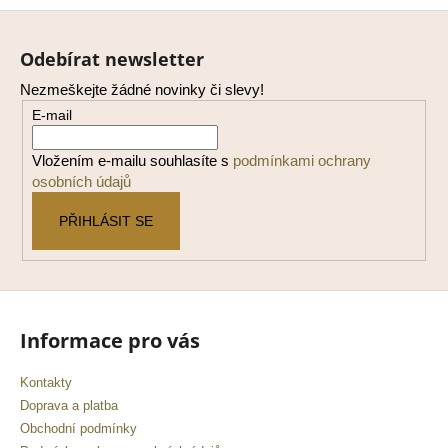
Z
á
Odebírat newsletter
p
Nezmeškejte žádné novinky či slevy!
a
E-mail
t
í
Vložením e-mailu souhlasíte s
podmínkami ochrany
osobních údajů
PŘIHLÁSIT SE
Informace pro vás
Kontakty
Doprava a platba
Obchodní podmínky