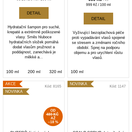
cena:
Měrná
999 Kč / 100 ml
cena:
DETAIL
DETAIL
Hydratační šampon pro suché,
krepaté a extrémně poškozené
Vyživující bezoplachová péče
vlasy. Směs hluboce
proti vypadávání vlasů spojené
hydratačních složek pomáhá
se stresem a změnami ročního
dodat vlasům pružnost a
období. Sprej na podporu
poddajnost, zanechává je
objemu a pro urychlení růstu
měkké a...
vlasů.
100 ml
200 ml
320 ml
1000 ml
100 ml
AKCE
NOVINKA
Kód:
8165
Kód:
1147
NOVINKA
OD
480 KČ
AŽ
–18 %