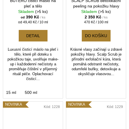
BUTERÒ čisticí máslo na
SCALP SCRUB detoxikační
pleť a tělo
peeling na pokožku hlavy
Skladem
(>5 ks)
Skladem
(>5 ks)
390 Kč
2 350 Kč
od
/ ks
/ ks
Měrná
Měrná
od 49,40 Kč / 10 ml
470 Kč / 100 ml
cena:
cena:
DETAIL
DO KOŠÍKU
Luxusní čisticí máslo na pleť i
Krásné vlasy začínají u zdravé
tělo, které při doteku s
pokožky hlavy. Scalp Scrub je
pokožkou taje, uvolňuje make-
přírodní exfoliační kúra, která
up i každodenní nečistoty a
pomáhá odstranit nečistoty,
proměňuje čištění v příjemný
odumřelé buňky, detoxikuje a
rituál péče. Oplachovací
okysličuje vlasovou...
čisticí...
15 ml
500 ml
NOVINKA
NOVINKA
Kód:
1228
Kód:
1229