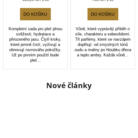
cena:
cena:
DO KOŠÍKU
DO KOŠÍKU
Kompletní sada pro pleť plnou
Vůně, které vyprávějí příběh o
svěžesti, hydratace a
síle, charakteru a sebevědomí.
přirozeného jasu. Čtyři kroky,
Tři parfémy, které se navzájem
které jemně čistí, vyživují a
doplňují: od smyslných tónů
obnovují rovnováhu pokožky.
oudu a maliny po hloubku dřeva
Už po prvním použití bude
a teplo ambry. Každá vůně...
pleť...
Nové články