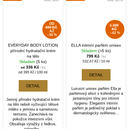
OD
1 399
480 KČ
KČ
AŽ
–42 %
–30 %
EVERYDAY BODY LOTION
ELLA intimní parfém unisex
přírodní hydratační krém
Skladem
(>5 ks)
na tělo
799 Kč
/ ks
Měrná
Skladem
(5 ks)
532,67 Kč / 10 ml
cena:
336 Kč
od
/ ks
Měrná
od 395 Kč / 100 ml
DETAIL
cena:
DETAIL
Luxusní unisex parfém Ella je
parfémový elixír s kořeněnými a
jantarovými tóny pro intimní
Jemný přírodní hydratační krém
hygienu. Elegantní intimní
na tělo neboli vyživující tělové
parfém je jedinečný poklad s
mléko s jemnou a sametovou
dermatologicky ověřenou...
texturou. Zanechává na
pokožce intenzivní vůni.
Obsahuje výtažky z ředkve,
zeleného...