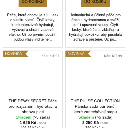
DO KOŠÍKU
DO KOŠÍKU
Péče, která obnovuje sílu, lesk
Jednoduchá a účinná péče pro
a vitalitu vlasů. Čtyři kroky,
čistou, hydratovanou a svěží
které intenzivně hydratují,
pleť i upravené vousy. Čtyři
vyživují a chrání vlasové
kroky, které čistí, zklidňují a
vlákno. Už po prvním použití
hydratují pokožku, aby působila
budou vlasy viditelně...
zdravě a pěstěně. Už po...
NOVINKA
NOVINKA
Kód:
KIT 97
Kód:
KIT 99
THE DEWY SECRET Péče
THE PULSE COLLECTION
pro rozjasnění, hydrataci a
Pánská sada parfémů,
obnovu pleti
které zanechávají stopu
Skladem
(>5 sada)
Skladem
(>5 sada)
1 625 Kč
2 250 Kč
/ sada
/ sada
Měrná
Měrná
406,25 Kč / 1 ks
750 Kč / 1 ks