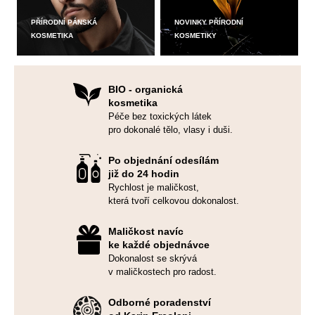
č
u
PŘÍRODNÍ PÁNSKÁ
NOVINKY PŘÍRODNÍ
j
KOSMETIKA
KOSMETIKY
e
m
e
BIO - organická
kosmetika
Péče bez toxických látek
pro dokonalé tělo, vlasy i duši.
Po objednání odesílám
již do 24 hodin
Rychlost je maličkost,
která tvoří celkovou dokonalost.
Maličkost navíc
ke každé objednávce
Dokonalost se skrývá
v maličkostech pro radost.
Odborné poradenství