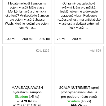
Hledáte nejlepší šampon na
Ochranný bezoplachový
objem vlasů? Máte vlasy
výživný krém pro měkké,
křehké, lámavé a chemicky
lesklé, objemné a dokonale
ošetřené? Vyzkoušejte šampon
upravené vlasy. Podporuje
pro objem vlasů Babassu
rozčesatelnost, má antistatické
Wash, který je ideální pro objem
vlastnosti a dodává extrémní
jemných a...
lesk vlasů. ...
100 ml
200 ml
320 ml
1000 ml
75 ml
200 ml
Kód:
1219
Kód:
859
MAPLE AQUA WASH
SCALP NUTRIMENT sprej
hydratační šampon
proti vypadávání vlasů a
Skladem
(>5 ks)
pro podporu růstu vlasů
479 Kč
Skladem
(>5 ks)
od
/ ks
Měrná
od 237,90 Kč / 100 ml
999 Kč
/ ks