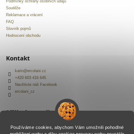
Podmínky ochrany osobních údajů
Soutěže
Reklamace a vrácení
FAQ
Slovník pojmů
Hodnocení obchodu
Kontakt
karin
@
ercolani.cz
+420 603 416 645
Navštivte náš Facebook
ercolani_cz
Přijímáme online platby
Používáme cookies, abychom Vám umožnili pohodlné
prohlížení webu a díky analýze provozu webu neustále