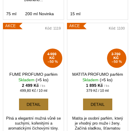
75 ml
200 ml Novinka
15 ml
AKCE
AKCE
Kód:
1119
Kód:
1100
4 999
3 790
KČ
KČ
–50 %
–50 %
FUME PROFUMO parfém
MATITA PROFUMO parfém
Skladem
(>5 ks)
Skladem
(>5 ks)
2 499 Kč
1 895 Kč
/ ks
/ ks
Měrná
Měrná
499,80 Kč / 10 ml
379 Kč / 10 ml
cena:
cena:
DETAIL
DETAIL
Plná a elegantní mužná vůně se
Matita je osobní parfém, který
suchými, kořenitými a
je vhodný pro muže i ženy.
aromatickými čichovými tóny.
Začíná sladkou, šťavnatou