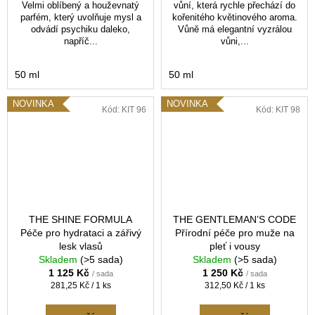
Velmi oblíbený a houževnatý
vůní, která rychle přechází do
parfém, který uvolňuje mysl a
kořenitého květinového aroma.
odvádí psychiku daleko,
Vůně má elegantní vyzrálou
napříč...
vůni,...
50 ml
50 ml
NOVINKA
NOVINKA
Kód:
KIT 96
Kód:
KIT 98
THE SHINE FORMULA
THE GENTLEMAN’S CODE
Péče pro hydrataci a zářivý
Přírodní péče pro muže na
lesk vlasů
pleť i vousy
Skladem
(>5 sada)
Skladem
(>5 sada)
1 125 Kč
1 250 Kč
/ sada
/ sada
Měrná
Měrná
281,25 Kč / 1 ks
312,50 Kč / 1 ks
cena:
cena: