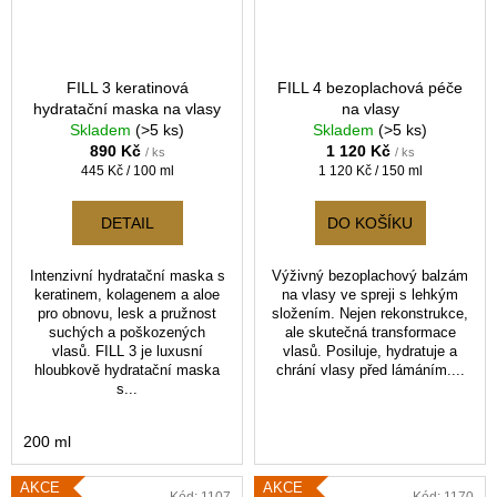
FILL 3 keratinová
FILL 4 bezoplachová péče
hydratační maska na vlasy
na vlasy
Skladem
(>5 ks)
Skladem
(>5 ks)
890 Kč
1 120 Kč
/ ks
/ ks
Měrná
Měrná
445 Kč / 100 ml
1 120 Kč / 150 ml
cena:
cena:
DETAIL
DO KOŠÍKU
Intenzivní hydratační maska s
Výživný bezoplachový balzám
keratinem, kolagenem a aloe
na vlasy ve spreji s lehkým
pro obnovu, lesk a pružnost
složením. Nejen rekonstrukce,
suchých a poškozených
ale skutečná transformace
vlasů. FILL 3 je luxusní
vlasů. Posiluje, hydratuje a
hloubkově hydratační maska
chrání vlasy před lámáním....
s...
200 ml
AKCE
AKCE
Kód:
1107
Kód:
1170