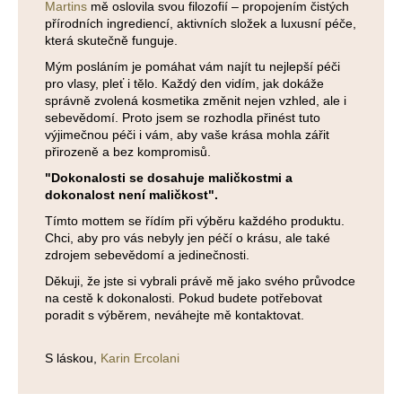
Martins
mě oslovila svou filozofií – propojením čistých
přírodních ingrediencí, aktivních složek a luxusní péče,
která skutečně funguje.
Mým posláním je
pomáhat vám najít tu nejlepší péči
pro vlasy, pleť i tělo.
Každý den vidím, jak dokáže
správně zvolená kosmetika změnit nejen vzhled, ale i
sebevědomí. Proto jsem se rozhodla přinést tuto
výjimečnou péči i vám, aby vaše krása mohla zářit
přirozeně a bez kompromisů.
"Dokonalosti se dosahuje maličkostmi a
dokonalost není maličkost".
Tímto mottem se řídím při výběru každého produktu.
Chci, aby pro vás nebyly jen péčí o krásu, ale také
zdrojem sebevědomí a jedinečnosti.
Děkuji, že jste si vybrali právě mě jako svého průvodce
na cestě k dokonalosti. Pokud budete potřebovat
poradit s výběrem, neváhejte mě kontaktovat.
S láskou,
Karin Ercolani