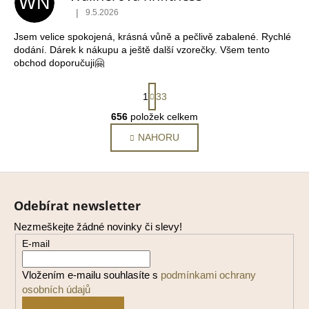
WN
|
9.5.2026
Hodnocení obchodu je 5 z 5 hvězdiček.
Jsem velice spokojená, krásná vůně a pečlivě zabalené. Rychlé
dodání. Dárek k nákupu a ještě další vzorečky. Všem tento
obchod doporučuji🤗
S
1
33
t
r
656
položek celkem
O
á
v
NAHORU
n
l
k
o
á
Z
v
d
á
á
a
Odebírat newsletter
n
p
c
í
í
Nezmeškejte žádné novinky či slevy!
a
p
E-mail
t
r
í
v
Vložením e-mailu souhlasíte s
podmínkami ochrany
k
osobních údajů
y