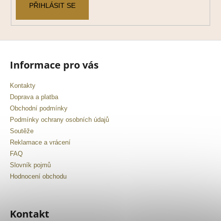
v
PŘIHLÁSIT SE
ý
p
i
s
u
Informace pro vás
Kontakty
Doprava a platba
Obchodní podmínky
Podmínky ochrany osobních údajů
Soutěže
Reklamace a vrácení
FAQ
Slovník pojmů
Hodnocení obchodu
Kontakt