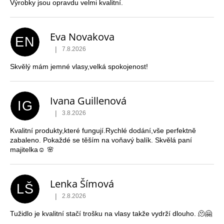
s
Výrobky jsou opravdu velmi kvalitní.
a
h
j
o
Eva Novakova
í
d
EN
t
n
|
7.8.2026
Hodnocení obchodu je 5 z 5 hvězdiček.
?
o
Skvělý mám jemné vlasy,velká spokojenost!
c
e
Ivana Guillenová
n
IG
|
3.8.2026
í
HLEDAT
Hodnocení obchodu je 5 z 5 hvězdiček.
Kvalitní produkty,které fungují.Rychlé dodání,vše perfektně
zabaleno. Pokaždé se těším na voňavý balík. Skvělá paní
majitelka☺️ 🌸
D
o
p
Lenka Šímová
LŠ
o
|
2.8.2026
Hodnocení obchodu je 5 z 5 hvězdiček.
r
u
Tužidlo je kvalitní stačí trošku na vlasy takže vydrží dlouho. 🫠🤗