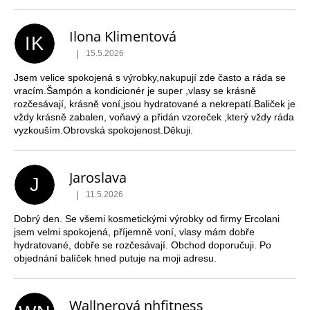
Ilona Klimentová
IK
|
15.5.2026
Hodnocení obchodu je 5 z 5 hvězdiček.
Jsem velice spokojená s výrobky,nakupují zde často a ráda se
vracím.Šampón a kondicionér je super ,vlasy se krásně
rozčesávají, krásně voní,jsou hydratované a nekrepatí.Baliček je
vždy krásně zabalen, voňavý a přidán vzoreček ,který vždy ráda
vyzkouším.Obrovská spokojenost.Děkuji.
Jaroslava
J
|
11.5.2026
Hodnocení obchodu je 5 z 5 hvězdiček.
Dobrý den. Se všemi kosmetickými výrobky od firmy Ercolani
jsem velmi spokojená, příjemně voní, vlasy mám dobře
hydratované, dobře se rozčesávají. Obchod doporučuji. Po
objednání balíček hned putuje na moji adresu.
Wallnerová nhfitness