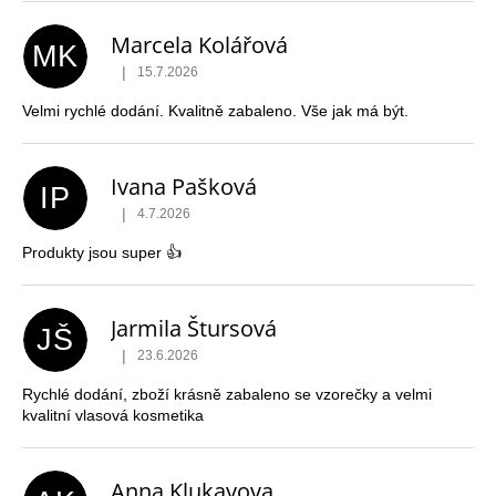
Marcela Kolářová
MK
|
15.7.2026
Hodnocení obchodu je 5 z 5 hvězdiček.
Velmi rychlé dodání. Kvalitně zabaleno. Vše jak má být.
Ivana Pašková
IP
|
4.7.2026
Hodnocení obchodu je 5 z 5 hvězdiček.
Produkty jsou super 👍
Jarmila Štursová
JŠ
|
23.6.2026
Hodnocení obchodu je 5 z 5 hvězdiček.
Rychlé dodání, zboží krásně zabaleno se vzorečky a velmi
kvalitní vlasová kosmetika
Anna Klukayova