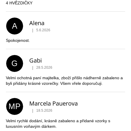
4 HVĚZDIČKY
Alena
A
|
5.6.2026
Hodnocení obchodu je 5 z 5 hvězdiček.
Spokojenost.
Gabi
G
|
28.5.2026
Hodnocení obchodu je 5 z 5 hvězdiček.
Velmi ochotná paní majitelka, zboží přišlo nádherně zabaleno a
byli přidány krásné vzorečky. Všem vřele doporučuji.
Marcela Pauerova
MP
|
18.5.2026
Hodnocení obchodu je 5 z 5 hvězdiček.
Velmi rychlé dodání, krásně zabaleno a přidané vzorky s
luxusním voňavým dárkem.