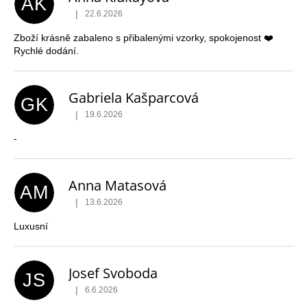
AK
|
22.6.2026
Hodnocení obchodu je 5 z 5 hvězdiček.
Zboží krásně zabaleno s přibalenými vzorky, spokojenost ❤️
Rychlé dodání.
Gabriela Kašparcová
GK
|
19.6.2026
Hodnocení obchodu je 5 z 5 hvězdiček.
-
Anna Matasová
AM
|
13.6.2026
Hodnocení obchodu je 5 z 5 hvězdiček.
Luxusní
Josef Svoboda
JS
|
6.6.2026
Hodnocení obchodu je 4 z 5 hvězdiček.