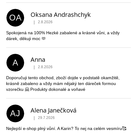
č
u
j
Oksana Andrashchyk
OA
e
|
2.8.2026
Hodnocení obchodu je 5 z 5 hvězdiček.
m
Spokojená na 100% Hezké zabalené a krásné vůni, a vždy
e
dárek, děkuji moc 🫶
Anna
A
|
2.8.2026
Hodnocení obchodu je 5 z 5 hvězdiček.
Doporučuji tento obchod, zboží dojde v podstatě okamžitě,
krásně zabaleno a vždy mám nějaký ten dáreček formou
vzorečku 🤗 Produkty dokonalé a voňavé
Alena Janečková
AJ
|
29.7.2026
Hodnocení obchodu je 5 z 5 hvězdiček.
Nejlepší e-shop plný vůní. A Karin? To nej na celém vesmíru🥰