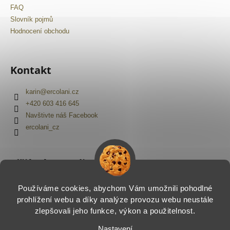
FAQ
Slovník pojmů
Hodnocení obchodu
Kontakt
karin
@
ercolani.cz
+420 603 416 645
Navštivte náš Facebook
ercolani_cz
Přijímáme online platby
Používáme cookies, abychom Vám umožnili pohodlné
prohlížení webu a díky analýze provozu webu neustále
zlepšovali jeho funkce, výkon a použitelnost.
Nastavení