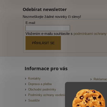
Z
á
Odebírat newsletter
p
Nezmeškejte žádné novinky či slevy!
a
E-mail
t
í
Vložením e-mailu souhlasíte s
podmínkami ochrany 
PŘIHLÁSIT SE
Informace pro vás
Kontakty
Reklamac
Doprava a platba
FAQ
Obchodní podmínky
Slovník 
Podmínky ochrany osobních údajů
Hodnocen
Soutěže