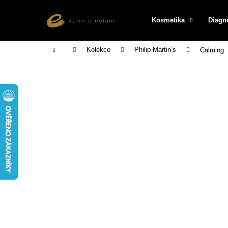
K
Přejít
na
o
Kosmetika
Diagn
obsah
Zpět
Zpět
š
do
do
í
Domů
Kolekce
Philip Martin’s
Calming
k
obchodu
obchodu