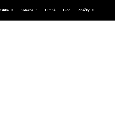
ostika
Kolekce
O mně
Blog
Značky
Co potřebujete najít?
HLEDAT
Doporučujeme