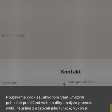
osobních údajů
Kontakt
karin
@
ercolani.cz
e a vrácení
+420 603 416 645
Navštivte náš Facebook
pojmů
Používáme cookies, abychom Vám umožnili
ercolani_cz
í obchodu
pohodlné prohlížení webu a díky analýze provozu
webu neustále zlepšovali jeho funkce, výkon a