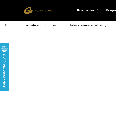
K
Přejít
na
o
Kosmetika
Diagn
obsah
Zpět
Zpět
š
do
do
í
Domů
Kosmetika
Tělo
Tělové krémy a balzámy
k
obchodu
obchodu