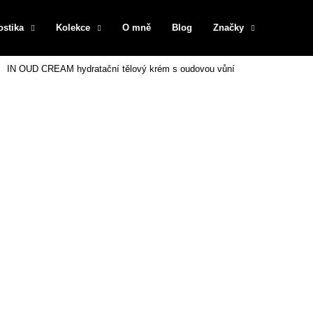
ostika
Kolekce
O mně
Blog
Značky
IN OUD CREAM hydratační tělový krém s oudovou vůní
Co potřebujete najít?
HLEDAT
Doporučujeme