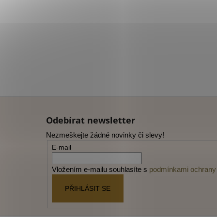
Z
á
Odebírat newsletter
p
Nezmeškejte žádné novinky či slevy!
a
E-mail
t
í
Vložením e-mailu souhlasíte s
podmínkami ochrany 
PŘIHLÁSIT SE