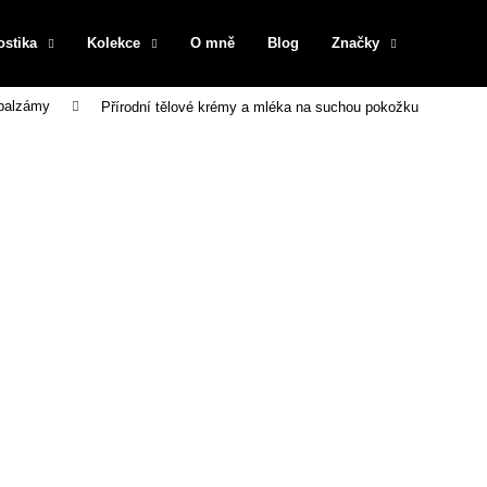
ostika
Kolekce
O mně
Blog
Značky
 balzámy
Přírodní tělové krémy a mléka na suchou pokožku
Co potřebujete najít?
HLEDAT
Doporučujeme