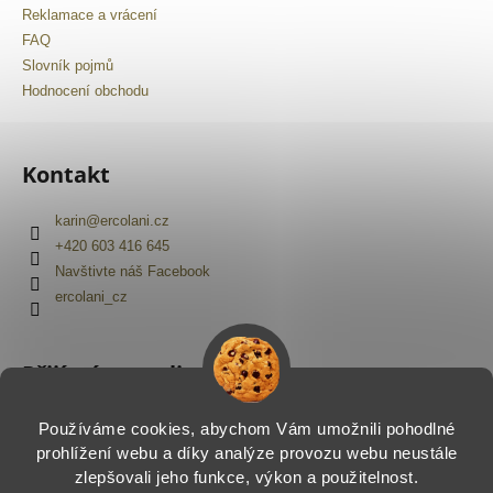
Reklamace a vrácení
FAQ
Slovník pojmů
Hodnocení obchodu
Kontakt
karin
@
ercolani.cz
+420 603 416 645
Navštivte náš Facebook
ercolani_cz
Přijímáme online platby
Používáme cookies, abychom Vám umožnili pohodlné
prohlížení webu a díky analýze provozu webu neustále
zlepšovali jeho funkce, výkon a použitelnost.