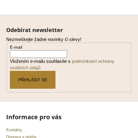
Z
á
Odebírat newsletter
p
Nezmeškejte žádné novinky či slevy!
a
E-mail
t
í
Vložením e-mailu souhlasíte s
podmínkami ochrany
osobních údajů
PŘIHLÁSIT SE
Informace pro vás
Kontakty
Doprava a platba