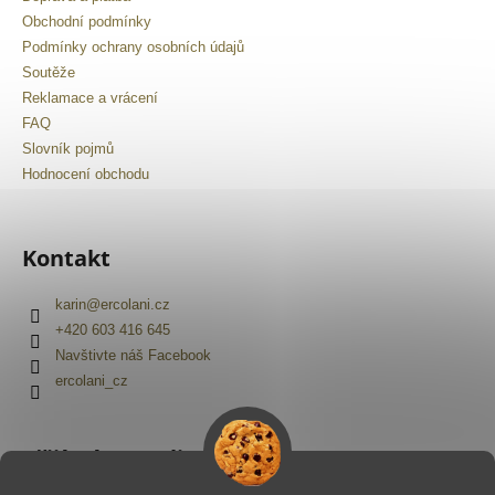
Obchodní podmínky
Podmínky ochrany osobních údajů
Soutěže
Reklamace a vrácení
FAQ
Slovník pojmů
Hodnocení obchodu
Kontakt
karin
@
ercolani.cz
+420 603 416 645
Navštivte náš Facebook
ercolani_cz
Přijímáme online platby