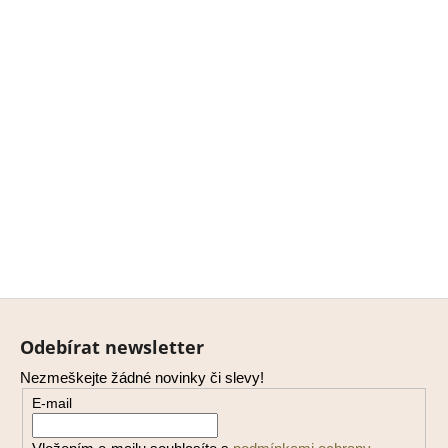
Z
á
Odebírat newsletter
p
Nezmeškejte žádné novinky či slevy!
a
E-mail
t
í