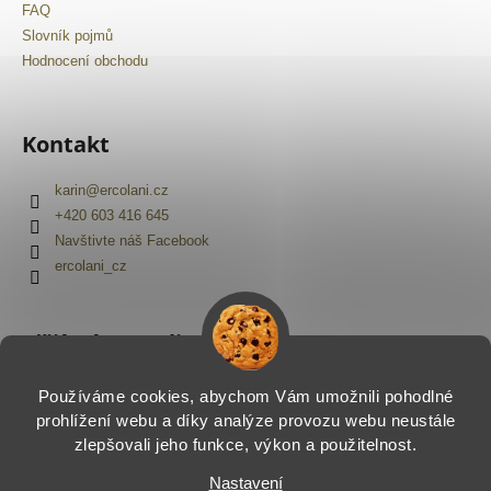
FAQ
Slovník pojmů
Hodnocení obchodu
Kontakt
karin
@
ercolani.cz
+420 603 416 645
Navštivte náš Facebook
ercolani_cz
Přijímáme online platby
Používáme cookies, abychom Vám umožnili pohodlné
prohlížení webu a díky analýze provozu webu neustále
zlepšovali jeho funkce, výkon a použitelnost.
Nastavení
Vytvořil Shoptet