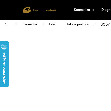
K
Přejít
na
o
Kosmetika
Diagn
obsah
Zpět
Zpět
š
do
do
í
Domů
Kosmetika
Tělo
Tělové peelingy
BODY S
k
obchodu
obchodu