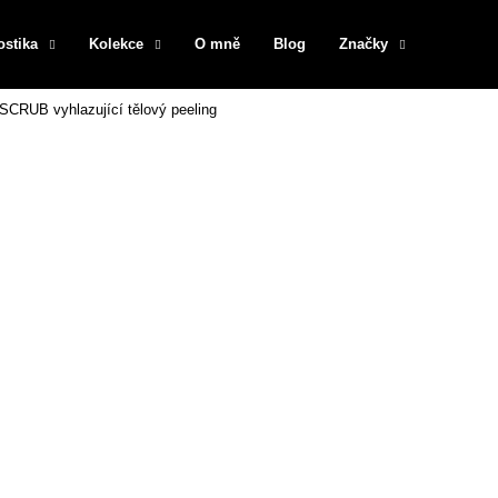
ostika
Kolekce
O mně
Blog
Značky
CRUB vyhlazující tělový peeling
Co potřebujete najít?
HLEDAT
Doporučujeme