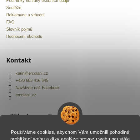
Podmínky ochrany osobních údajů
Soutěže
Reklamace a vrácení
FAQ
Slovník pojmů
Hodnocení obchodu
Kontakt
karin
@
ercolani.cz
+420 603 416 645
Navštivte náš Facebook
ercolani_cz
Přijímáme online platby
Používáme cookies, abychom Vám umožnili pohodlné
prohlížení webu a díky analýze provozu webu neustále