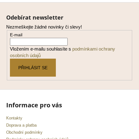
Z
á
Odebírat newsletter
p
Nezmeškejte žádné novinky či slevy!
a
E-mail
t
í
Vložením e-mailu souhlasíte s
podmínkami ochrany
osobních údajů
PŘIHLÁSIT SE
Informace pro vás
Kontakty
Doprava a platba
Obchodní podmínky