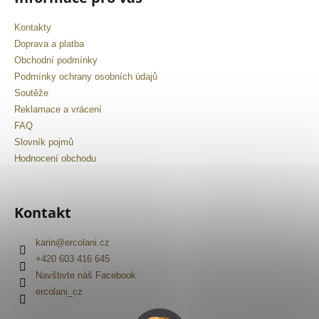
Kontakty
Doprava a platba
Obchodní podmínky
Podmínky ochrany osobních údajů
Soutěže
Reklamace a vrácení
FAQ
Slovník pojmů
Hodnocení obchodu
Kontakt
karin
@
ercolani.cz
+420 603 416 645
Navštivte náš Facebook
ercolani_cz