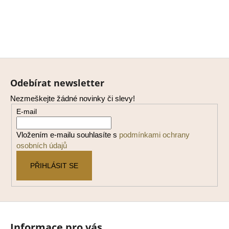
Z
á
Odebírat newsletter
p
Nezmeškejte žádné novinky či slevy!
a
E-mail
t
í
Vložením e-mailu souhlasíte s
podmínkami ochrany
osobních údajů
PŘIHLÁSIT SE
Informace pro vás