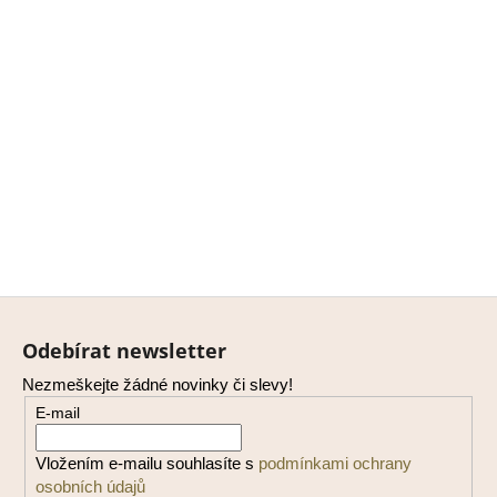
Z
á
Odebírat newsletter
p
Nezmeškejte žádné novinky či slevy!
a
E-mail
t
í
Vložením e-mailu souhlasíte s
podmínkami ochrany
osobních údajů