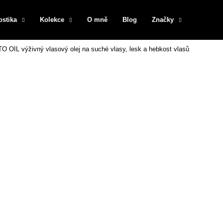
ostika
Kolekce
O mně
Blog
Značky
TO OIL výživný vlasový olej na suché vlasy, lesk a hebkost vlasů
Co potřebujete najít?
HLEDAT
Doporučujeme