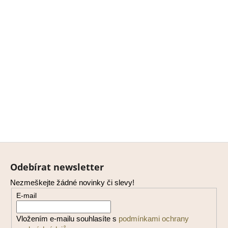
Z
á
Odebírat newsletter
p
Nezmeškejte žádné novinky či slevy!
a
E-mail
t
í
Vložením e-mailu souhlasíte s
podmínkami ochrany