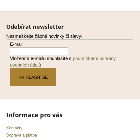
Z
á
Odebírat newsletter
p
Nezmeškejte žádné novinky či slevy!
a
E-mail
t
í
Vložením e-mailu souhlasíte s
podmínkami ochrany
osobních údajů
PŘIHLÁSIT SE
Informace pro vás
Kontakty
Doprava a platba