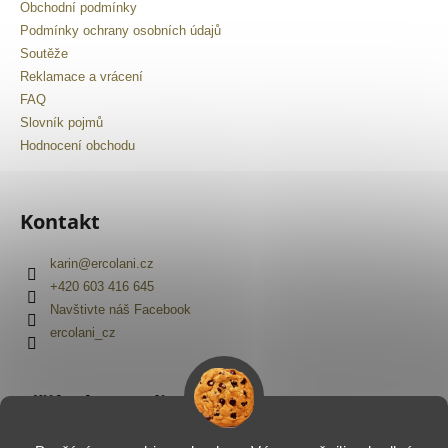
Obchodní podmínky
Podmínky ochrany osobních údajů
Soutěže
Reklamace a vrácení
FAQ
Slovník pojmů
Hodnocení obchodu
Kontakt
karin
@
ercolani.cz
+420 603 416 645
Navštivte náš Facebook
ercolani_cz
Přijímáme online platby