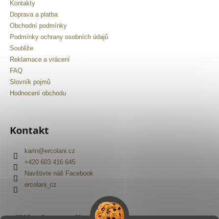
Kontakty
Doprava a platba
Obchodní podmínky
Podmínky ochrany osobních údajů
Soutěže
Reklamace a vrácení
FAQ
Slovník pojmů
Hodnocení obchodu
Kontakt
karin
@
ercolani.cz
+420 603 416 645
Navštivte náš Facebook
ercolani_cz
Přijímáme online platby