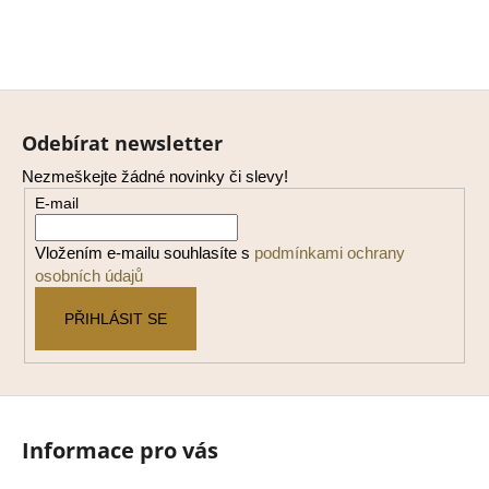
Z
á
Odebírat newsletter
p
Nezmeškejte žádné novinky či slevy!
a
E-mail
t
í
Vložením e-mailu souhlasíte s
podmínkami ochrany
osobních údajů
PŘIHLÁSIT SE
Informace pro vás