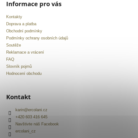
č
Informace pro vás
u
j
Kontakty
e
Doprava a platba
m
Obchodní podmínky
e
Podmínky ochrany osobních údajů
Soutěže
Reklamace a vrácení
FAQ
Slovník pojmů
Hodnocení obchodu
Kontakt
karin
@
ercolani.cz
+420 603 416 645
Navštivte náš Facebook
ercolani_cz