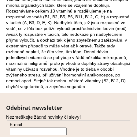
mnoha organických látek, které se vzájemně doplňují.
a
Rozeznáváme celkem 13 vitaminů a rozdělujeme je na
j
rozpustné ve vodě (B1, B2, B5, B6, B11, B12, C, H) a rozpustné
í
v tucích (A, B3, D, E, K). Nadbytek těch, jež jsou rozpustné ve
vodě, se z těla bez potíže vyloučí prostřednictvím ledvin (moč).
t
Avšak ty rozpustné v tucích, tělo nedokáže při nadbytečném
?
příjmu vyloučit, a dochází tak k jeho zbytečnému zatěžování, v
extrémním případě to může vést až k otravě. Takže tady
rozhodně neplatí, že čím více, tím lépe. Denní dávka
jednotlivých vitaminů se pohybuje v řádů několika mikrogramů,
maximálně miligramů, proto je vhodné doplňky stravy obsahující
vitaminy užívat s rozvahou. Vhodné je to třeba v období
HLEDAT
zvýšeného stresu, při užívání hormonální antikoncepce, po
nemoci apod. Stejně tak mohou některé vitaminy (B2, B12, D)
chybět vegetariánů, a zejména veganům.
Z
D
á
o
Odebírat newsletter
p
p
o
Nezmeškejte žádné novinky či slevy!
a
r
E-mail
t
u
í