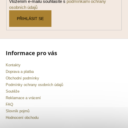
č
Vložením e-mailu souhlasíte s
podmínkami ochrany
u
osobních údajů
j
e
PŘIHLÁSIT SE
m
e
Informace pro vás
Kontakty
Doprava a platba
Obchodní podmínky
Podmínky ochrany osobních údajů
Soutěže
Reklamace a vrácení
FAQ
Slovník pojmů
Hodnocení obchodu