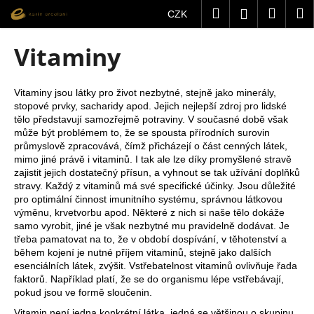
K
Přejít
Hledat
Nákup
M
Přihlášení
CZK
na
o
obsah
Zpět
Zpět
košík
š
Vitaminy
í
C
k
o
Vitaminy jsou látky pro život nezbytné, stejně jako minerály,
stopové prvky, sacharidy apod. Jejich nejlepší zdroj pro lidské
p
tělo představují samozřejmě potraviny. V současné době však
o
může být problémem to, že se spousta přírodních surovin
t
průmyslově zpracovává, čímž přicházejí o část cenných látek,
mimo jiné právě i vitaminů. I tak ale lze díky promyšlené stravě
ř
zajistit jejich dostatečný přísun, a vyhnout se tak užívání doplňků
e
stravy. Každý z vitaminů má své specifické účinky. Jsou důležité
b
pro optimální činnost imunitního systému, správnou látkovou
výměnu, krvetvorbu apod. Některé z nich si naše tělo dokáže
u
samo vyrobit, jiné je však nezbytné mu pravidelně dodávat. Je
j
třeba pamatovat na to, že v období dospívání, v těhotenství a
během kojení je nutné příjem vitaminů, stejně jako dalších
e
esenciálních látek, zvýšit. Vstřebatelnost vitaminů ovlivňuje řada
t
faktorů. Například platí, že se do organismu lépe vstřebávají,
e
pokud jsou ve formě sloučenin.
n
Vitamin není jedna konkrétní látka, jedná se většinou o skupinu