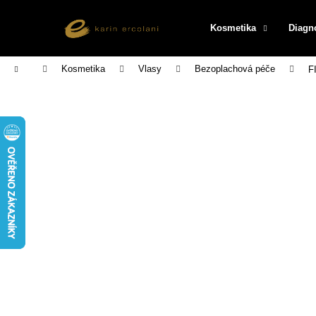
K
Přejít
na
o
Kosmetika
Diagn
obsah
Zpět
Zpět
š
do
do
í
Domů
Kosmetika
Vlasy
Bezoplachová péče
F
k
obchodu
obchodu