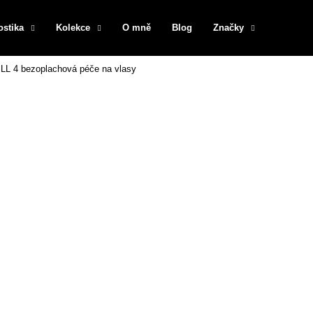
ostika
Kolekce
O mně
Blog
Značky
ILL 4 bezoplachová péče na vlasy
Co potřebujete najít?
HLEDAT
Doporučujeme