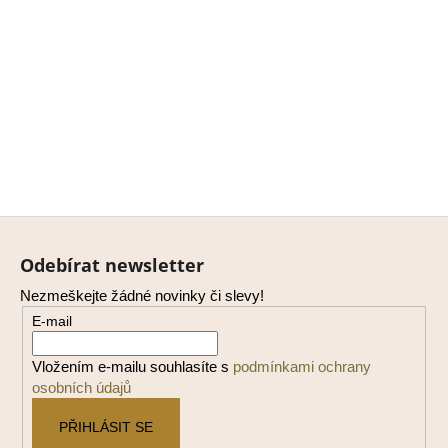
Z
á
Odebírat newsletter
p
Nezmeškejte žádné novinky či slevy!
a
E-mail
t
í
Vložením e-mailu souhlasíte s
podmínkami ochrany
osobních údajů
PŘIHLÁSIT SE