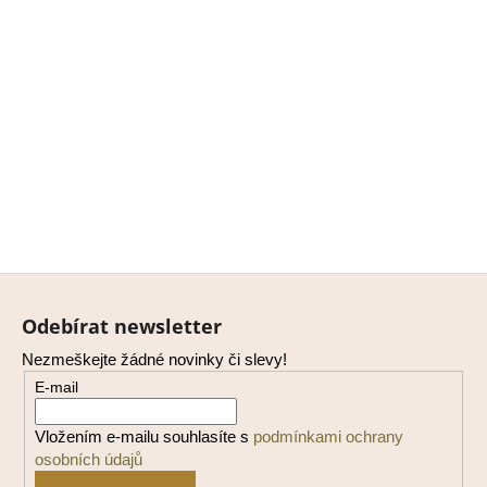
Z
á
Odebírat newsletter
p
Nezmeškejte žádné novinky či slevy!
a
E-mail
t
í
Vložením e-mailu souhlasíte s
podmínkami ochrany
osobních údajů