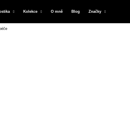
ostika
Kolekce
O mně
Blog
Značky
péče
Co potřebujete najít?
HLEDAT
Doporučujeme