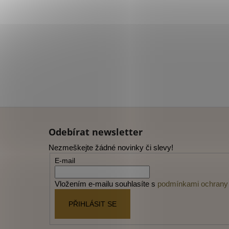
Z
á
Odebírat newsletter
p
Nezmeškejte žádné novinky či slevy!
a
E-mail
t
í
Vložením e-mailu souhlasíte s
podmínkami ochrany 
PŘIHLÁSIT SE