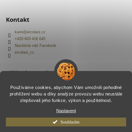
Kontakt
karin
@
ercolani.cz
+420 603 416 645
Navštivte náš Facebook
ercolani_cz
Přijímáme online platby
Používáme cookies, abychom Vám umožnili pohodlné
prohlížení webu a díky analýze provozu webu neustále
zlepšovali jeho funkce, výkon a použitelnost.
Nastavení
Vytvořil Shoptet
Copyright 2026
Ercolani.cz
. Všechna práva vyhrazena.
Souhlasím