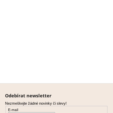
Z
á
Odebírat newsletter
p
Nezmeškejte žádné novinky či slevy!
a
E-mail
t