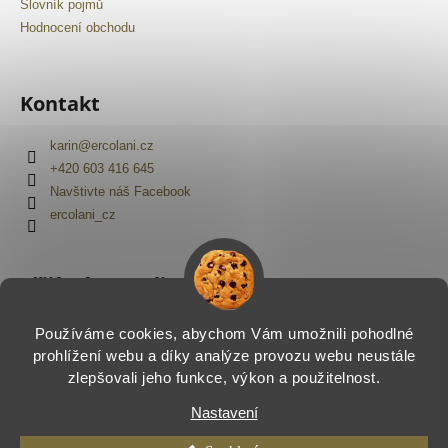
Slovník pojmů
Hodnocení obchodu
Kontakt
karin
@
ercolani.cz
+420 603 416 645
Navštivte náš Facebook
ercolani_cz
Přijímáme online platby
Používáme cookies, abychom Vám umožnili pohodlné
prohlížení webu a díky analýze provozu webu neustále
zlepšovali jeho funkce, výkon a použitelnost.
Nastavení
Vytvořil Shoptet
Copyright 2026
Ercolani.cz
. Všechna práva vyhrazena.