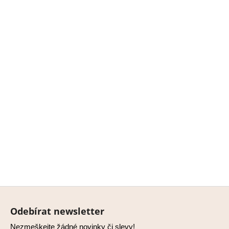
Z
á
Odebírat newsletter
p
Nezmeškejte žádné novinky či slevy!