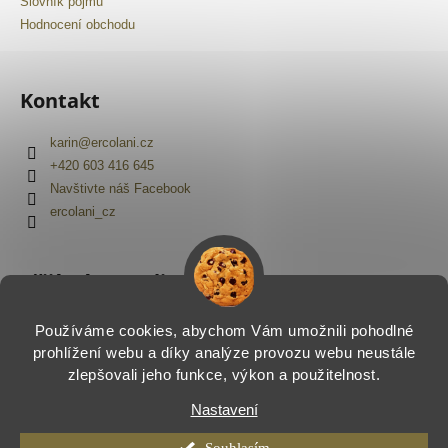
Slovník pojmů
Hodnocení obchodu
Kontakt
karin
@
ercolani.cz
+420 603 416 645
Navštivte náš Facebook
ercolani_cz
Přijímáme online platby
Používáme cookies, abychom Vám umožnili pohodlné
prohlížení webu a díky analýze provozu webu neustále
zlepšovali jeho funkce, výkon a použitelnost.
Nastavení
Vytvořil Shoptet
Copyright 2026
Ercolani.cz
. Všechna práva vyhrazena.