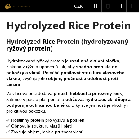
K
Přejít
Hledat
Nákup
M
Přihlášení
CZK
na
o
obsah
Zpět
Zpět
košík
š
Hydrolyzed Rice Protein
í
C
k
o
Hydrolyzed
Rice
Protein (hydrolyzovaný
rýžový protein
)
p
o
Hydrolyzovaný rýžový protein je
rostlinná aktivní složka
,
t
získaná z rýže a upravená tak, aby
snadno pronikla do
ř
pokožky a vlasů
. Pomáhá
posilovat strukturu vlasového
vlákna
, zvyšuje jeho
objem, pružnost a odolnost proti
e
lámání
.
b
Ve vlasové péči dodává
plnost, hebkost a přirozený lesk
,
u
zatímco v péči o pleť pomáhá
udržovat hydrataci, zklidňuje a
j
podporuje ochrannou bariéru
. Díky své jemnosti je vhodný i
pro citlivou pokožku.
e
✅ Rostlinný protein pro výživu a posílení
t
✅ Obnovuje strukturu vlasů i pleti
e
✅ Zvyšuje objem, lesk a pružnost vlasů
n