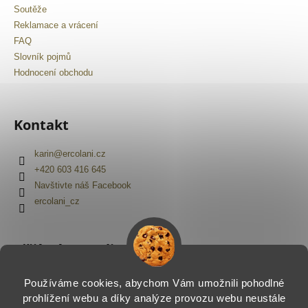
č
Soutěže
u
Reklamace a vrácení
j
FAQ
e
Slovník pojmů
m
Hodnocení obchodu
e
Kontakt
karin
@
ercolani.cz
+420 603 416 645
Navštivte náš Facebook
ercolani_cz
Přijímáme online platby
Používáme cookies, abychom Vám umožnili pohodlné
prohlížení webu a díky analýze provozu webu neustále