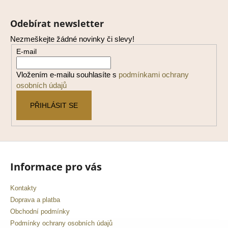
Z
a
á
Odebírat newsletter
j
p
í
Nezmeškejte žádné novinky či slevy!
a
t
E-mail
t
?
í
Vložením e-mailu souhlasíte s
podmínkami ochrany
osobních údajů
PŘIHLÁSIT SE
HLEDAT
D
Informace pro vás
o
p
Kontakty
o
Doprava a platba
r
Obchodní podmínky
u
Podmínky ochrany osobních údajů