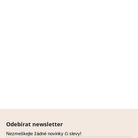
Z
á
Odebírat newsletter
p
Nezmeškejte žádné novinky či slevy!
a