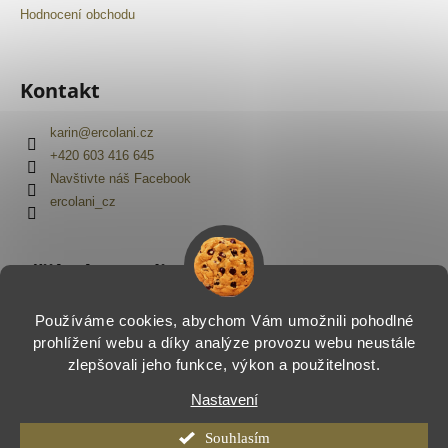
Hodnocení obchodu
Kontakt
karin
@
ercolani.cz
+420 603 416 645
Navštivte náš Facebook
ercolani_cz
Přijímáme online platby
Používáme cookies, abychom Vám umožnili pohodlné
prohlížení webu a díky analýze provozu webu neustále
zlepšovali jeho funkce, výkon a použitelnost.
Nastavení
Vytvořil Shoptet
Copyright 2026
Ercolani.cz
. Všechna práva vyhrazena.
Souhlasím