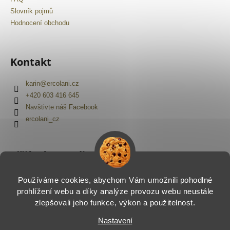
Slovník pojmů
Hodnocení obchodu
Kontakt
karin
@
ercolani.cz
+420 603 416 645
Navštivte náš Facebook
ercolani_cz
Přijímáme online platby
Používáme cookies, abychom Vám umožnili pohodlné
prohlížení webu a díky analýze provozu webu neustále
zlepšovali jeho funkce, výkon a použitelnost.
Nastavení
Vytvořil Shoptet