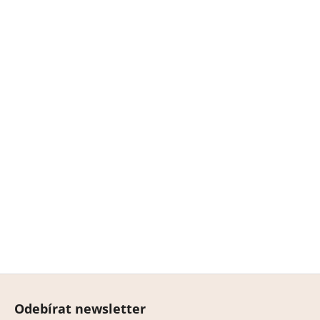
Z
á
Odebírat newsletter
p