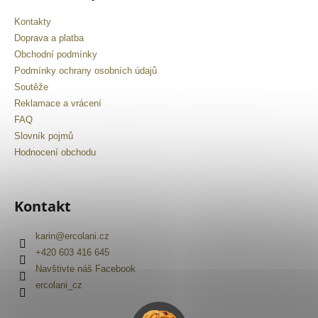
Kontakty
Doprava a platba
Obchodní podmínky
Podmínky ochrany osobních údajů
Soutěže
Reklamace a vrácení
FAQ
Slovník pojmů
Hodnocení obchodu
Kontakt
karin
@
ercolani.cz
+420 603 416 645
Navštivte náš Facebook
ercolani_cz