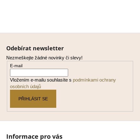
Z
á
Odebírat newsletter
p
Nezmeškejte žádné novinky či slevy!
a
E-mail
t
í
Vložením e-mailu souhlasíte s
podmínkami ochrany
osobních údajů
PŘIHLÁSIT SE
Informace pro vás