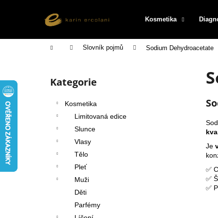
K
Přejít
na
o
Kosmetika
Diagn
obsah
Zpět
Zpět
š
do
do
í
Domů
Slovník pojmů
Sodium Dehydroacetate
k
obchodu
obchodu
P
S
o
Kategorie
Přeskočit
s
kategorie
t
So
Kosmetika
r
Limitovaná edice
a
Sod
Slunce
kva
n
Vlasy
Je
n
Tělo
kon
í
Pleť
✅ C
p
✅ Še
Muži
a
✅ P
Děti
n
Parfémy
e
Líčení