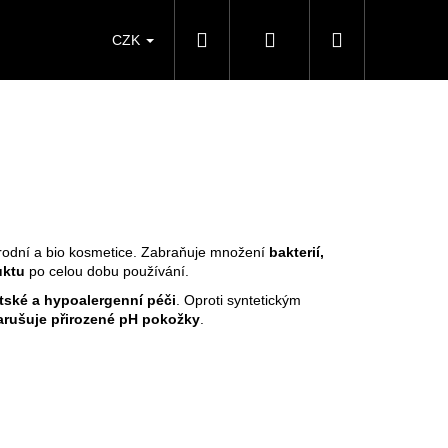
Hledat
Přihlášení
Nákupní
CZK
košík
řírodní a bio kosmetice. Zabraňuje množení
bakterií,
uktu
po celou dobu používání.
tské a hypoalergenní péči
. Oproti syntetickým
rušuje přirozené pH pokožky
.