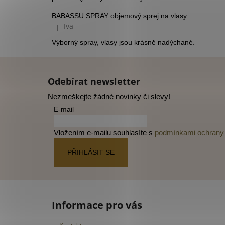
BABASSU SPRAY objemový sprej na vlasy
Iva
|
Hodnocení produktu je 5 z 5 hvězdiček.
Výborný spray, vlasy jsou krásně nadýchané.
Z
á
Odebírat newsletter
p
Nezmeškejte žádné novinky či slevy!
a
E-mail
t
í
Vložením e-mailu souhlasíte s
podmínkami ochrany 
PŘIHLÁSIT SE
Informace pro vás