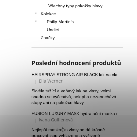
Všechny typy pokožky hlavy
Kolekce
Philip Martin’s
Undici
Značky
Poslední hodnocení produktů
HAIRSPRAY STRONG AIR BLACK lak na vlasy se silnou fixací a Panthenolem
Ella Werner
|
Hodnocení produktu je 5 z 5 hvězdiček.
Skvěle tužící a voňavý lak na vlasy, velmi
snadno se vyčesává, nelepí a nezanechává
stopy ani na pokožce hlavy
FUSION LUXURY MASK hydratační maska na suché vlasy
Ivana Guillenová
|
Hodnocení produktu je 5 z 5 hvězdiček.
Nejlepší maska👍s vlasy se dá krásně
pracovat,jsou vyhlazené a vyživené.