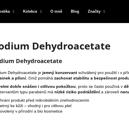
ostika
Kolekce
O mně
Blog
Značky
Co potřebujete najít?
odium Dehydroacetate
HLEDAT
dium Dehydroacetate
ium Dehydroacetate je
jemný konzervant
schválený pro použití i v p
Doporučujeme
sinek a plísní
, čímž pomáhá
zachovat stabilitu a bezpečnost prod
velmi dobře snášen i citlivou pokožkou
, proto se často používá v
dě
zervantům typu parabenů má
nízké riziko podráždění
a zároveň
nena
hrání produkt před mikrobiálním znehodnocením
trný ke kůži – vhodný i pro citlivou pleť
ovolený v přírodní a bio kosmetice