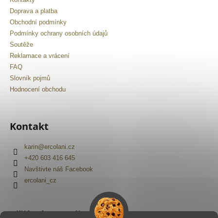
Doprava a platba
Obchodní podmínky
Podmínky ochrany osobních údajů
Soutěže
Reklamace a vrácení
FAQ
Slovník pojmů
Hodnocení obchodu
Kontakt
karin
@
ercolani.cz
+420 603 416 645
Navštivte náš Facebook
ercolani_cz
Přijímáme online platby