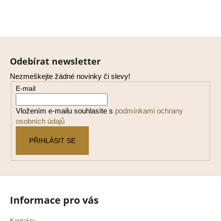
Z
á
Odebírat newsletter
p
Nezmeškejte žádné novinky či slevy!
a
E-mail
t
í
Vložením e-mailu souhlasíte s
podmínkami ochrany
osobních údajů
PŘIHLÁSIT SE
Informace pro vás
Kontakty