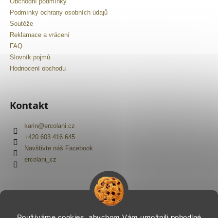
Obchodní podmínky
Podmínky ochrany osobních údajů
Soutěže
Reklamace a vrácení
FAQ
Slovník pojmů
Hodnocení obchodu
Kontakt
karin
@
ercolani.cz
+420 603 416 645
Navštivte náš Facebook
ercolani_cz
Přijímáme online platby
Používáme cookies, abychom Vám umožnili pohodlné