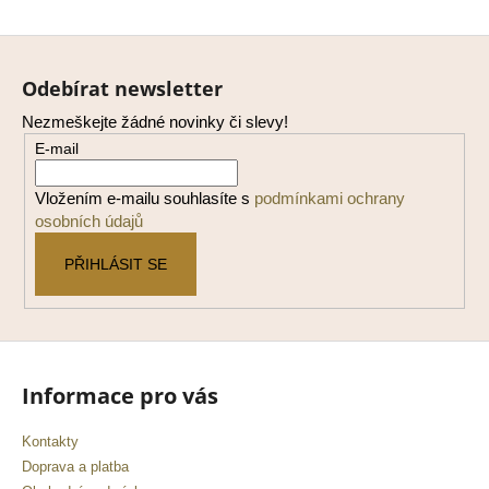
Z
á
Odebírat newsletter
p
Nezmeškejte žádné novinky či slevy!
a
E-mail
t
í
Vložením e-mailu souhlasíte s
podmínkami ochrany
osobních údajů
PŘIHLÁSIT SE
Informace pro vás
Kontakty
Doprava a platba