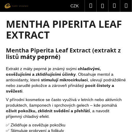
K
Přejít
Hledat
Nákup
M
Přihlášení
CZK
na
o
obsah
Zpět
Zpět
košík
š
MENTHA PIPERITA LEAF
í
C
EXTRACT
k
o
p
Mentha Piperita Leaf Extract (extrakt z
o
listů
máty peprné
)
t
ř
Extrakt z máty peprné je známý svými
chladivými,
osvěžujícími a zklidňujícími účinky
. Obsahuje
mentol
a
e
antioxidanty, které
stimulují mikrocirkulaci
, ulevují podrážděné
b
nebo zarudlé pokožce a zároveň přinášejí
pocit čistoty a
svěžesti
.
u
j
V přírodní kosmetice se často využívá v letních nebo aktivních
produktech, šamponech i sprchových gelech – kde pomáhá
e
oživit pokožku, zklidnit svědění a přehřátí
, a navodit
t
příjemný chladivý efekt.
e
✅ Zklidňuje a osvěžuje pokožku
n
✅ Stimuluje prokrvení a folikuly