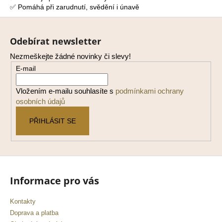
✅ Pomáhá při zarudnutí, svědění i únavě
a
Z
j
á
í
Odebírat newsletter
p
t
Nezmeškejte žádné novinky či slevy!
a
?
E-mail
t
í
Vložením e-mailu souhlasíte s
podmínkami ochrany
osobních údajů
HLEDAT
PŘIHLÁSIT SE
D
o
p
Informace pro vás
o
r
Kontakty
u
Doprava a platba