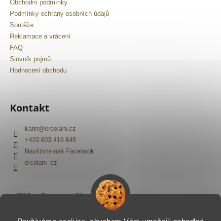
č
Obchodní podmínky
u
Podmínky ochrany osobních údajů
j
Soutěže
e
Reklamace a vrácení
m
FAQ
e
Slovník pojmů
Hodnocení obchodu
Kontakt
karin
@
ercolani.cz
+420 603 416 645
Navštivte náš Facebook
ercolani_cz
Přijímáme online platby