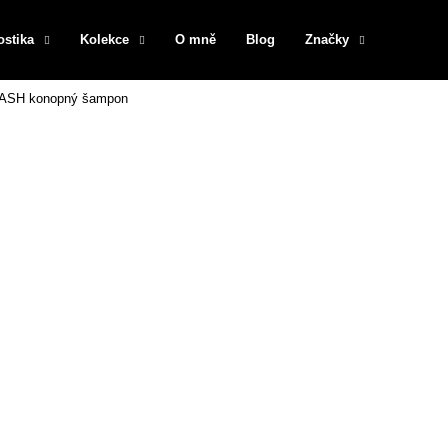
ostika
Kolekce
O mně
Blog
Značky
SH konopný šampon
Co potřebujete najít?
HLEDAT
Doporučujeme