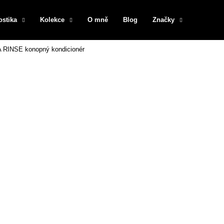
ostika
Kolekce
O mně
Blog
Značky
RINSE konopný kondicionér
Co potřebujete najít?
HLEDAT
Doporučujeme