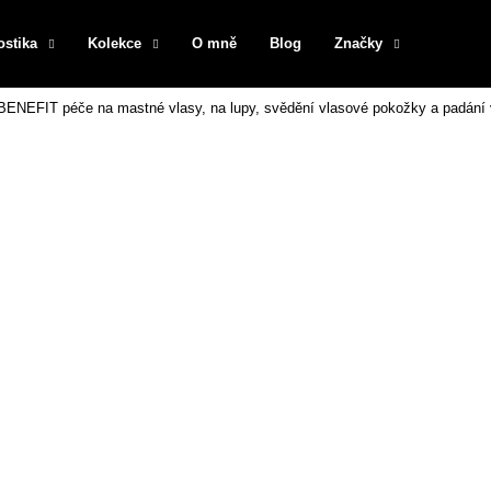
ostika
Kolekce
O mně
Blog
Značky
ENEFIT péče na mastné vlasy, na lupy, svědění vlasové pokožky a padání 
Co potřebujete najít?
HLEDAT
Doporučujeme