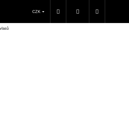
Hledat
Přihlášení
Nákupní
CZK
vlasů
košík