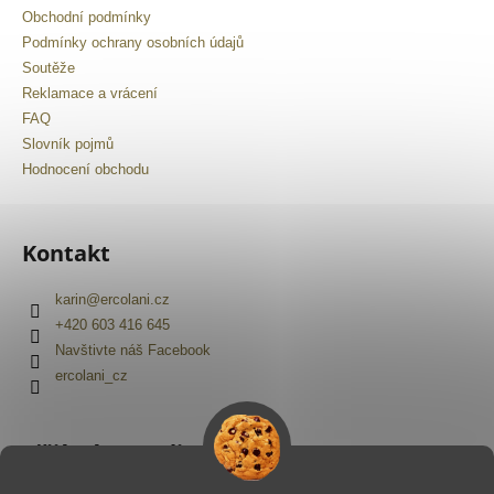
Obchodní podmínky
Podmínky ochrany osobních údajů
Soutěže
Reklamace a vrácení
FAQ
Slovník pojmů
Hodnocení obchodu
Kontakt
karin
@
ercolani.cz
+420 603 416 645
Navštivte náš Facebook
ercolani_cz
Přijímáme online platby