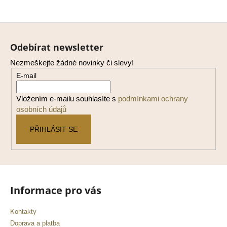
Z
á
Odebírat newsletter
p
Nezmeškejte žádné novinky či slevy!
a
E-mail
t
í
Vložením e-mailu souhlasíte s
podmínkami ochrany
osobních údajů
PŘIHLÁSIT SE
Informace pro vás
Kontakty
Doprava a platba