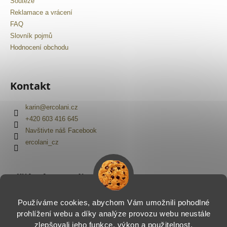
Soutěže
Reklamace a vrácení
FAQ
Slovník pojmů
Hodnocení obchodu
Kontakt
karin
@
ercolani.cz
+420 603 416 645
Navštivte náš Facebook
ercolani_cz
Přijímáme online platby
Používáme cookies, abychom Vám umožnili pohodlné
prohlížení webu a díky analýze provozu webu neustále
zlepšovali jeho funkce, výkon a použitelnost.