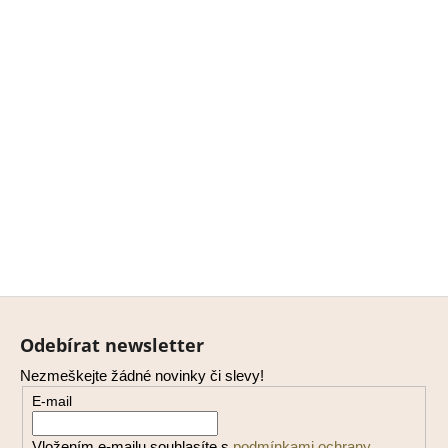
Z
á
Odebírat newsletter
p
Nezmeškejte žádné novinky či slevy!
a
E-mail
t
í
Vložením e-mailu souhlasíte s
podmínkami ochrany