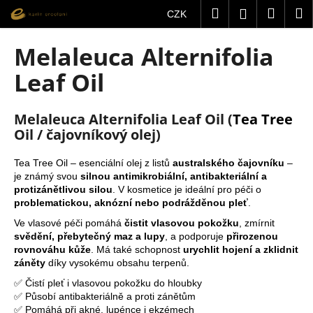
K
Přejít
Hledat
Nákup
M
Přihlášení
CZK
na
o
obsah
Zpět
Zpět
košík
š
Melaleuca Alternifolia
í
C
Leaf Oil
k
o
p
Melaleuca Alternifolia Leaf Oil (
Tea Tree
o
Oil / čajovníkový olej)
t
ř
Tea Tree Oil – esenciální olej z listů
australského
čajovníku
–
je známý svou
silnou antimikrobiální, antibakteriální a
e
protizánětlivou silou
. V kosmetice je ideální pro péči o
b
problematickou, aknózní nebo podrážděnou pleť
.
u
Ve vlasové péči pomáhá
čistit vlasovou pokožku
, zmírnit
j
svědění, přebytečný maz a lupy
, a podporuje
přirozenou
rovnováhu kůže
. Má také schopnost
urychlit hojení a zklidnit
e
záněty
díky vysokému obsahu terpenů.
t
✅ Čistí pleť i vlasovou pokožku do hloubky
e
✅ Působí antibakteriálně a proti zánětům
n
✅ Pomáhá při akné, lupénce i ekzémech