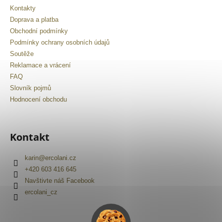
č
Kontakty
u
Doprava a platba
j
e
Obchodní podmínky
m
Podmínky ochrany osobních údajů
e
Soutěže
Reklamace a vrácení
FAQ
Slovník pojmů
Hodnocení obchodu
Kontakt
karin
@
ercolani.cz
+420 603 416 645
Navštivte náš Facebook
ercolani_cz