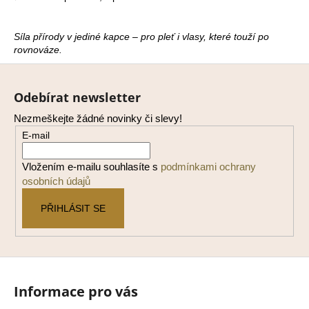
a
j
Síla přírody v jediné kapce – pro pleť i vlasy, které touží po
í
rovnováze.
t
Z
?
á
Odebírat newsletter
p
Nezmeškejte žádné novinky či slevy!
a
E-mail
t
í
HLEDAT
Vložením e-mailu souhlasíte s
podmínkami ochrany
osobních údajů
PŘIHLÁSIT SE
D
o
p
o
r
Informace pro vás
u