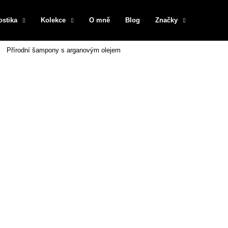
ostika
Kolekce
O mně
Blog
Značky
Přírodní šampony s arganovým olejem
Co potřebujete najít?
HLEDAT
Doporučujeme