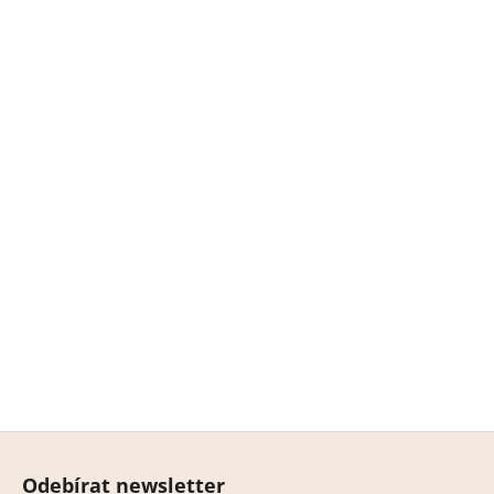
Z
á
Odebírat newsletter