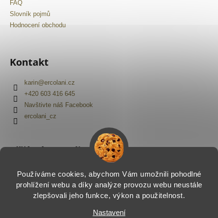
FAQ
Slovník pojmů
Hodnocení obchodu
Kontakt
karin
@
ercolani.cz
+420 603 416 645
Navštivte náš Facebook
ercolani_cz
Přijímáme online platby
Používáme cookies, abychom Vám umožnili pohodlné
prohlížení webu a díky analýze provozu webu neustále
zlepšovali jeho funkce, výkon a použitelnost.
Nastavení
Vytvořil Shoptet