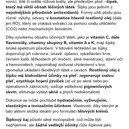
vonící, bílé či světle růžové květy, ale především plod -
šípek,
a
který má větší obsah léčivých látek
. Šípky jsou jedním z
j
nejsilnějších přírodních antioxidantů
. Formy užití plodu jsou
různé: výluhy, odvary,
v kosmetice hlavně rostlinný olej
(dále
í
jen RO), který se získává extrakcí za pomoci oxidu uhličitého
t
(CO2) nebo mechanickým lisováním.
?
Díky vysokému obsahu účinných látek, jako je
vitamin C
, dále
flavonoidy,
vitaminy
skupiny B,
vitamin A
a K,
mají šípky
široké spektrum působení. V lidovém léčitelství se šípky
doporučují při cukrovce, únavě, úplavici, vykašlávání krve,
černém kašli, těžkostech při močení, silné menstruaci, slzení očí
a hemoroidech, napomáhají snižovat
cholesterol
v krvi,
HLEDAT
zpomalují ukládání škodlivých látek v cévách.
Rostlinný olej z
šípku má blahodárné účinky na pleť:
regeneruje zralou
pleť, urychluje hojení jizviček
(ať už po akné nebo po
operativních zákrocích), snižuje viditelnost
pigmentových
D
skvrn
, eliminuje výskyt
akné
a jiných nedokonalostí.
o
Dokonce se může pochlubit
hydratačním, vyživujícím,
p
elastickým a tonizačním účinkem
. Vlastnosti, díky kterým je
o
tato aktivní složka ideální pro formulaci
tělových krémů
.
r
Šípkový čaj
působí silně močopudně, což může být
u
nepříjemné, ale
žádné vedlejší účinky
růže šípkové jako