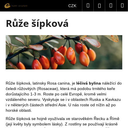
K
Přejít
Hledat
Nákup
M
Přihlášení
CZK
na
o
obsah
Zpět
Zpět
košík
š
Růže šípková
í
C
k
o
p
o
t
ř
e
b
Růže šípková, latinsky Rosa canina, je
léčivá bylina
náležící do
u
čeledi růžovitých (Rosaceae), která má podobu trnitého keře
dorůstajícího 1-3 m. Roste po celé Evropě, kromě velmi
j
vzdáleného severu. Vyskytuje se i v oblastech Ruska a Kavkazu
e
i v některých částech střední Asie. U nás roste od nížin až po
horské oblasti.
t
e
Růže šípková se hojně využívala ve starověkém Řecku a Římě
(její květy byly symbolem lásky). Z rostliny se používají krásně
n