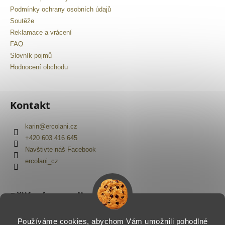
Podmínky ochrany osobních údajů
Soutěže
Reklamace a vrácení
FAQ
Slovník pojmů
Hodnocení obchodu
Kontakt
karin
@
ercolani.cz
+420 603 416 645
Navštivte náš Facebook
ercolani_cz
Přijímáme online platby
Používáme cookies, abychom Vám umožnili pohodlné