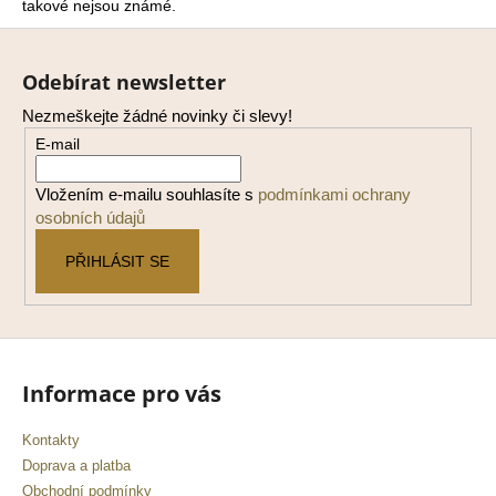
č
takové nejsou známé.
u
Z
j
á
e
Odebírat newsletter
p
m
Nezmeškejte žádné novinky či slevy!
a
e
E-mail
t
í
Vložením e-mailu souhlasíte s
podmínkami ochrany
osobních údajů
PŘIHLÁSIT SE
Informace pro vás
Kontakty
Doprava a platba
Obchodní podmínky