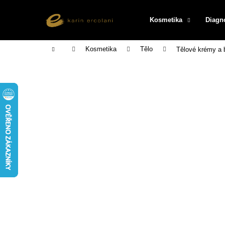
K
Přejít
na
o
Kosmetika
Diagn
obsah
Zpět
Zpět
š
do
do
í
Domů
Kosmetika
Tělo
Tělové krémy a
k
obchodu
obchodu