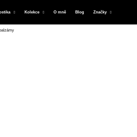
ostika
Kolekce
O mně
Blog
Značky
 balzámy
Co potřebujete najít?
HLEDAT
Doporučujeme