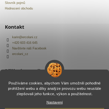
Slovník pojmů
Hodnocení obchodu
Kontakt
karin
@
ercolani.cz
+420 603 416 645
Navštivte náš Facebook
ercolani_cz
Přijímáme online platby
Používáme cookies, abychom Vám umožnili pohodlné
prohlížení webu a díky analýze provozu webu neustále
zlepšovali jeho funkce, výkon a použitelnost.
Nastavení
Vytvořil Shoptet