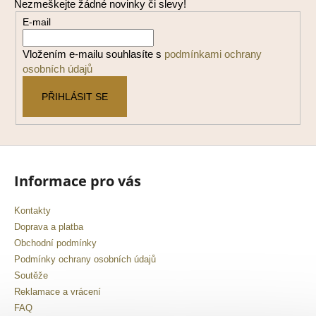
Nezmeškejte žádné novinky či slevy!
a
E-mail
t
í
Vložením e-mailu souhlasíte s
podmínkami ochrany
osobních údajů
PŘIHLÁSIT SE
Informace pro vás
Kontakty
Doprava a platba
Obchodní podmínky
Podmínky ochrany osobních údajů
Soutěže
Reklamace a vrácení
FAQ