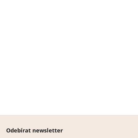
Z
á
Odebírat newsletter
p